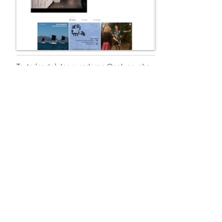
Texto (parte) das curadoras @naluacunha
e @marisafloridocesar
. "Como se
entrelaçam a dança das estrelas à
pulsação de nossos corpos, ...". Instagram
@
m
artha_niklaus
e #
post
12. out. 2024