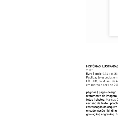
HISTÓRIAS ILUSTRADAS 
2009
livro | book
: 0.34 x 0.45
Publicação especial em 
FÔLEGO, no Museu de Ar
em março e abril de 20
páginas | pages design
:
tratamento de imagem 
fotos | photos
: Marcos 
revisão de texto | proof
restauração do arquivo |
encadernação | binding
:
gravação | engraving
: 