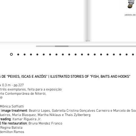
0
+ 25
+ 50
+ 75
+ 100
DE “PEIXES, ISCAS E ANZÓIS” | ILUSTRATED STORIES OF “FISH, BAITS AND HOOKS”
 x 0.3 m - pp.227
três exemplares, feita para a exposição
te Contemporânea de Niterói,
09
 Mônica Soffiatti
| image treatment
: Beatriz Lopes, Gabriella Cristina Gonçalves Carneiro e Marcelo de S
Queiros, Maria Blasquez, Martha Niklaus e Thais Zylberberg
reading
: Itamar Rigueira Jr.
 file restauration
: Bruna Mendez Franco
 Regina Batista
Edemilton Ramos