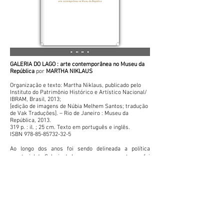
GALERIA DO LAGO : arte contemporânea no Museu da
República
por
MARTHA NIKLAUS
Organização e texto: Martha Niklaus, publicado pelo
Instituto do Patrimônio Histórico e Artístico Nacional/
IBRAM, Brasil, 2013;
[edição de imagens de Núbia Melhem Santos; tradução
de Vak Traduções]. – Rio de Janeiro : Museu da
República, 2013.
319 p. : il. ; 25 cm. Texto em português e inglês.
ISBN 978-85-85732-32-5
Ao longo dos anos foi sendo delineada a política
curatorial da Galeria do Lago, que ao mesmo tempo foi
definindo seu perfil. Hoje, ao rever toda esta trajetória,
retomar contato com os artistas com quem
trabalhamos e pensar nas últimas exposições e nas
que estão por vir, percebo que foi possível
implementar dentro do Museu da República um espaço
para o exercício poético, um ambiente de troca entre
instituição e processo criativo, um local em
transformação, vivo! Viva!