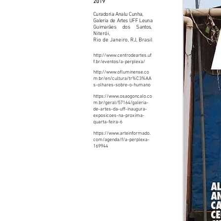
2019
Curadoria Analu Cunha,
Galeria de Artes UFF Leuna
Guimarães dos Santos,
Niterói,
Rio de Janeiro, RJ, Brasil
http://www.centrodeartes.uf
f.br/eventos/a-perplexa/
http://www.ofluminense.co
m.br/en/cultura/tr%C3%AA
s-olhares-sobre-o-humano
https://www.osaogoncalo.co
m.br/geral/57164/galeria-
de-artes-da-uff-inaugura-
exposicoes-na-proxima-
quarta-feira-6
https://www.arteinformado.
com/agenda/f/a-perplexa-
169944