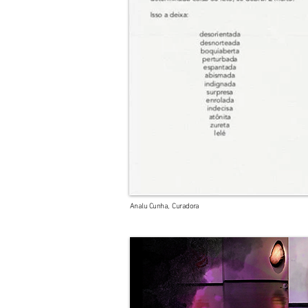
Analu Cunha, Curador
a